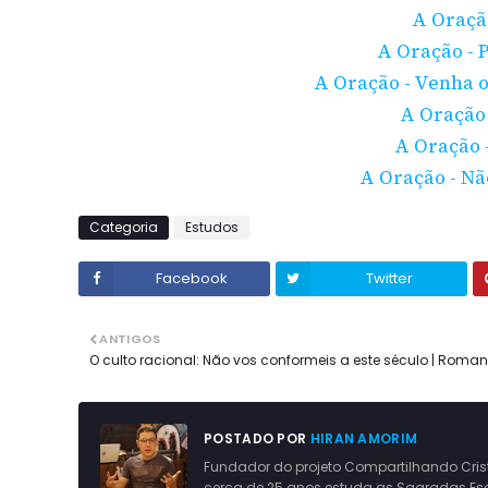
A Oraçã
A Oração - P
A Oração - Venha o 
A Oração 
A Oração -
A Oração - Nã
Categoria
Estudos
Facebook
Twitter
ANTIGOS
O culto racional: Não vos conformeis a este século | Roman
POSTADO POR
HIRAN AMORIM
Fundador do projeto Compartilhando Crist
cerca de 25 anos estuda as Sagradas Escri