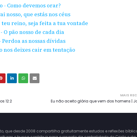
o - Como devemos orar?
ai nosso, que estás nos céus
teu reino, seja feita a tua vontade
- O pão nosso de cada dia
 Perdoa as nossas dívidas
o nos deixes cair em tentação
MAIS RE
os 12:2
Eu não aceito glória que vem dos homens | J
o, que desde 2008 compartilha gratuitamente estudos e reflexões bíblic
turas e busca contribuir para o resgate da centralidade de Cristo e da