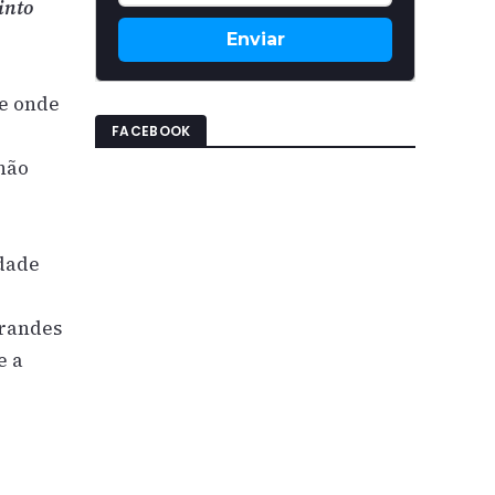
into
Enviar
 e onde
FACEBOOK
não
idade
grandes
e a