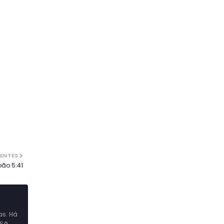
CENTES
oão 5:41
as. Há
 Sã