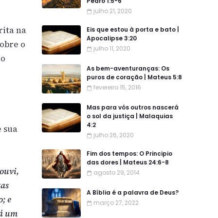
Pedro 1:5-6
julho 21, 2020
rita na
Eis que estou à porta e bato |
Apocalipse 3:20
sobre o
julho 11, 2020
 o
As bem-aventuranças: Os
puros de coração | Mateus 5:8
fevereiro 15, 2016
Mas para vós outros nascerá
o sol da justiça | Malaquias
4:2
e sua
julho 26, 2020
Fim dos tempos: O Principio
das dores | Mateus 24:6-8
ouvi,
agosto 29, 2014
tas
A Bíblia é a palavra de Deus?
; e
março 27, 2022
há um