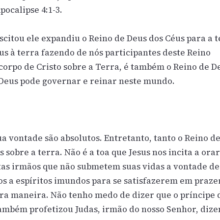
pocalipse 4:1-3.
citou ele expandiu o Reino de Deus dos Céus para a t
eus à terra fazendo de nós participantes deste Reino
o corpo de Cristo sobre a Terra, é também o Reino de D
e Deus pode governar e reinar neste mundo.
ua vontade são absolutos. Entretanto, tanto o Reino d
sobre a terra. Não é a toa que Jesus nos incita a ora
tas irmãos que não submetem suas vidas a vontade de
os a espíritos imundos para se satisfazerem em praze
ra maneira. Não tenho medo de dizer que o príncipe 
 também profetizou Judas, irmão do nosso Senhor, dize