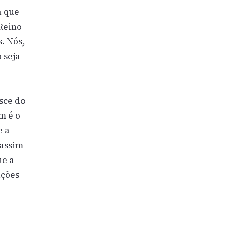
a que
 Reino
. Nós,
 seja
sce do
m é o
e a
 assim
ue a
ações