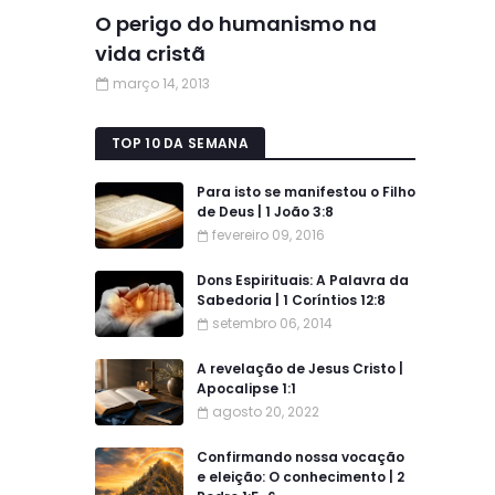
O perigo do humanismo na
vida cristã
março 14, 2013
TOP 10 DA SEMANA
Para isto se manifestou o Filho
de Deus | 1 João 3:8
fevereiro 09, 2016
Dons Espirituais: A Palavra da
Sabedoria | 1 Coríntios 12:8
setembro 06, 2014
A revelação de Jesus Cristo |
Apocalipse 1:1
agosto 20, 2022
Confirmando nossa vocação
e eleição: O conhecimento | 2