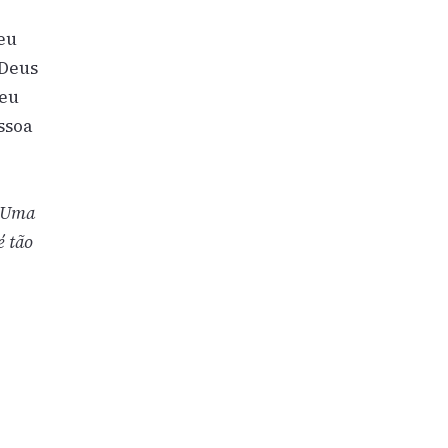
eu
 Deus
seu
ssoa
. Uma
é tão