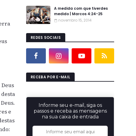
A medida com que tiverdes
medido | Marcos 4:24-25
novembro 15, 2014
erra
REDES SOCIAIS
eus
RECEBA POR E-MAIL
e Deus
r desta
 Deus.
Informe seu e-mail, siga os
passos e receba as mensagens
res e
na sua caixa de entrada
destas
ndo: