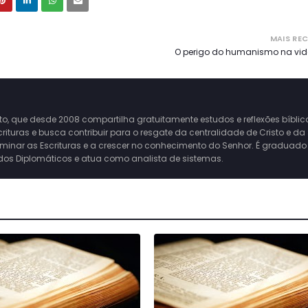
MAIS RE
O perigo do humanismo na vida
o, que desde 2008 compartilha gratuitamente estudos e reflexões bíblic
turas e busca contribuir para o resgate da centralidade de Cristo e da
aminar as Escrituras e a crescer no conhecimento do Senhor. É graduad
dos Diplomáticos e atua como analista de sistemas.