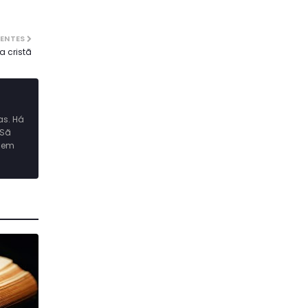
CENTES
 cristã
as. Há
 Sã
o em