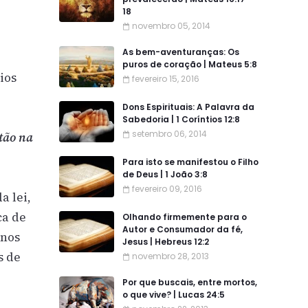
18
novembro 05, 2014
As bem-aventuranças: Os
puros de coração | Mateus 5:8
ios
fevereiro 15, 2016
Dons Espirituais: A Palavra da
Sabedoria | 1 Coríntios 12:8
setembro 06, 2014
stão na
Para isto se manifestou o Filho
de Deus | 1 João 3:8
fevereiro 09, 2016
a lei,
ca de
Olhando firmemente para o
Autor e Consumador da fé,
 nos
Jesus | Hebreus 12:2
s de
novembro 28, 2013
Por que buscais, entre mortos,
o que vive? | Lucas 24:5