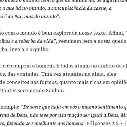
o ameis o mundo, nem o que no mundo há. Se alguém am
o o que há no mundo, a concupiscência da carne, a
ão é do Pai, mas do mundo”
.
ão com o mundo é bem explorada nesse texto. Afinal,
lhos e a soberba da vida”
, resumem bem a nossa queda
rba, inveja e orgulho.
e corrompem o homem. E todos atuam no âmbito da a
os, das vontades. Uma vez atuantes na alma, eles
de conceitos nós formos, quanto mais ricos em opiniõ
istantes seremos do Senhor.
 exemplo:
“De sorte que haja em vós o mesmo sentimento 
rma de Deus, não teve por usurpação ser igual a Deus, M
vo, fazendo-se semelhante aos homens"
Filipenses 2:5-7. 