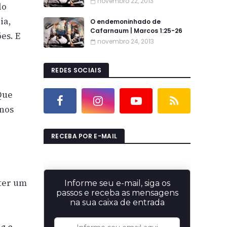
novembro 22, 2013
do
ia,
O endemoninhado de
Cafarnaum | Marcos 1:25-26
es. E
novembro 24, 2013
REDES SOCIAIS
Que
 nos
RECEBA POR E-MAIL
 ter um
Informe seu e-mail, siga os
passos e receba as mensagens
na sua caixa de entrada