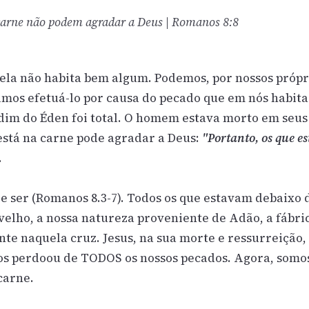
 carne não podem agradar a Deus
| Romanos 8:8
ela não habita bem algum. Podemos, por nossos própr
imos efetuá-lo por causa do pecado que em nós habita
dim do Éden foi total. O homem estava morto em seus
 está na carne pode agradar a Deus:
"Portanto, os que e
.
de ser (Romanos 8.3-7). Todos os que estavam debaixo d
elho, a nossa natureza proveniente de Adão, a fábri
te naquela cruz. Jesus, na sua morte e ressurreição,
nos perdoou de TODOS os nossos pecados. Agora, somo
carne.