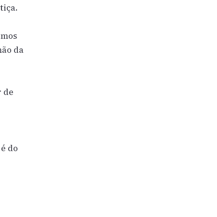
tiça.
remos
mão da
r de
 é do