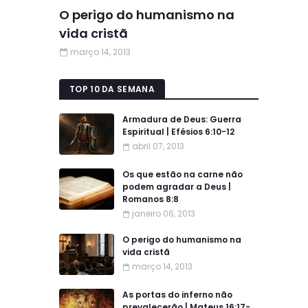
O perigo do humanismo na
vida cristã
março 14, 2013
TOP 10 DA SEMANA
Armadura de Deus: Guerra
Espiritual | Efésios 6:10-12
abril 07, 2013
Os que estão na carne não
podem agradar a Deus |
Romanos 8:8
janeiro 06, 2013
O perigo do humanismo na
vida cristã
março 14, 2013
As portas do inferno não
prevalecerão | Mateus 16:17-