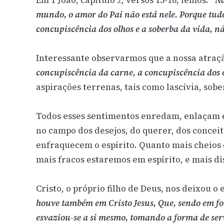
Em 1 João, capítulo 2, versos 15-16, lemos:
“Nã
mundo, o amor do Pai não está nele. Porque tud
concupiscência dos olhos e a soberba da vida, n
Interessante observarmos que a nossa atraç
concupiscência da carne, a concupiscência dos o
aspirações terrenas, tais como lascívia, sobe
Todos esses sentimentos enredam, enlaçam 
no campo dos desejos, do querer, dos conceit
enfraquecem o espírito. Quanto mais cheios 
mais fracos estaremos em espírito, e mais d
Cristo, o próprio filho de Deus, nos deixou o
houve também em Cristo Jesus, Que, sendo em fo
esvaziou-se a si mesmo, tomando a forma de ser