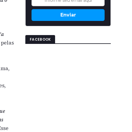
a o
Enviar
“a
FACEBOOK
 pelas
lma,
es,
que
as
Esse