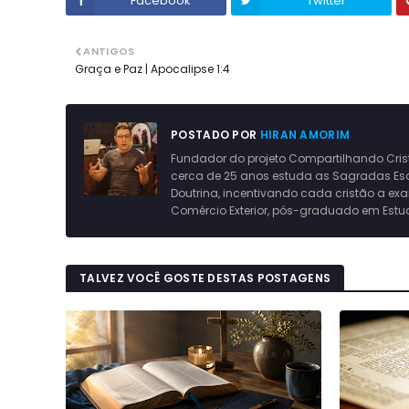
Facebook
Twitter
ANTIGOS
Graça e Paz | Apocalipse 1:4
POSTADO POR
HIRAN AMORIM
Fundador do projeto Compartilhando Crist
cerca de 25 anos estuda as Sagradas Escri
Doutrina, incentivando cada cristão a ex
Comércio Exterior, pós-graduado em Estu
TALVEZ VOCÊ GOSTE DESTAS POSTAGENS